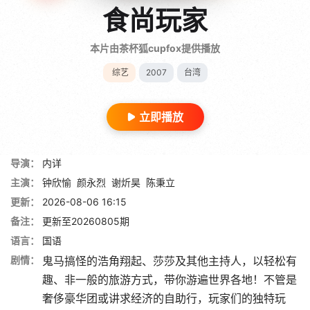
食尚玩家
本片由茶杯狐cupfox提供播放
综艺
2007
台湾
立即播放
导演：
内详
主演：
钟欣愉
颜永烈
谢炘昊
陈秉立
更新：
2026-08-06 16:15
备注：
更新至20260805期
语言：
国语
剧情：
鬼马搞怪的浩角翔起、莎莎及其他主持人，以轻松有
趣、非一般的旅游方式，带你游遍世界各地！不管是
奢侈豪华团或讲求经济的自助行，玩家们的独特玩