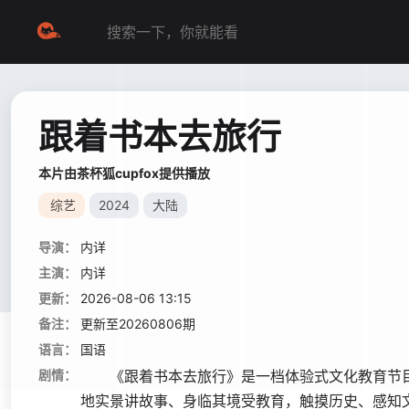
跟着书本去旅行
本片由茶杯狐cupfox提供播放
综艺
2024
大陆
导演：
内详
主演：
内详
更新：
2026-08-06 13:15
备注：
更新至20260806期
语言：
国语
剧情：
《跟着书本去旅行》是一档体验式文化教育节目
地实景讲故事、身临其境受教育，触摸历史、感知