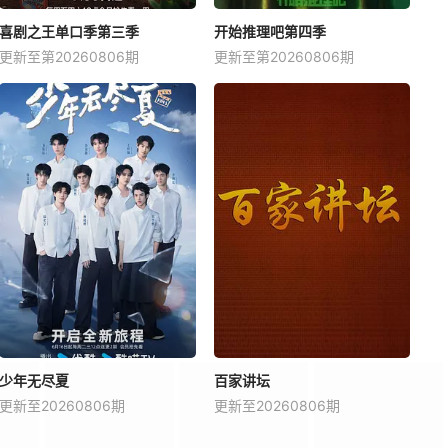
20250221
20250224
20250225
20250226
喜剧之王单口季第三季
开始推理吧第四季
更新至第20260806期
更新至第20260806期
20250311
20250312
20250313
20250314
20250327
20250328
20250331
20250401
20250414
20250415
20250416
20250417
20250430
20250501
20250502
20250505
20250516
20250519
20250520
20250521
20250603
20250604
20250605
20250606
20250619
20250620
20250623
20250624
少年无尽夏
百家讲坛
20250708
20250709
20250710
20250711
更新至20260806期
更新至20260806期
20250724
20250725
20250728
20250730