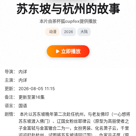
苏东坡与杭州的故事
本片由茶杯狐cupfox提供播放
动漫
2026
大陆
立即播放
导演：
内详
主演：
内详
更新：
2026-08-05 11:15
备注：
更新至第16集
语言：
国语
剧情：
本片以苏东坡晚年第二次赴任杭州，与老友佛印（一心想将
苏东坡渡入佛门）、辽国女粉丝耶律云（原型为高丽使者之
子金富轼与金富辙合二为一，女扮男装、化名萧子云，千里
迢迢赶赴杭州，试图将苏东坡请回辽国）、仇家吕子厚（原