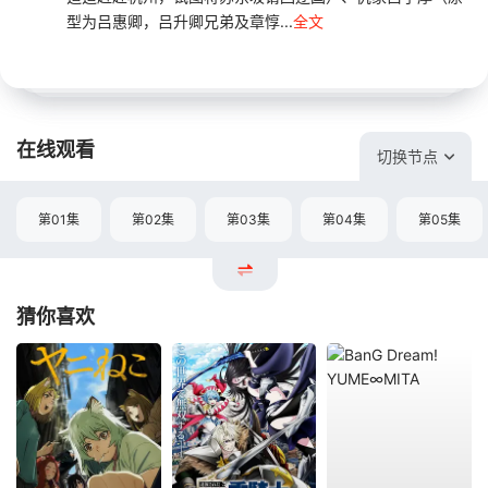
型为吕惠卿，吕升卿兄弟及章惇...
全文
在线观看
切换节点
第01集
第02集
第03集
第04集
第05集
猜你喜欢