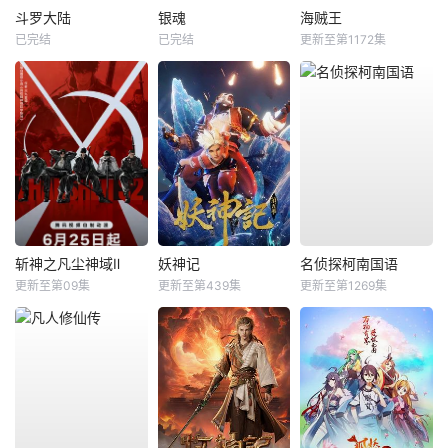
斗罗大陆
银魂
海贼王
已完结
已完结
更新至第1172集
斩神之凡尘神域Ⅱ
妖神记
名侦探柯南国语
更新至第09集
更新至第439集
更新至第1269集