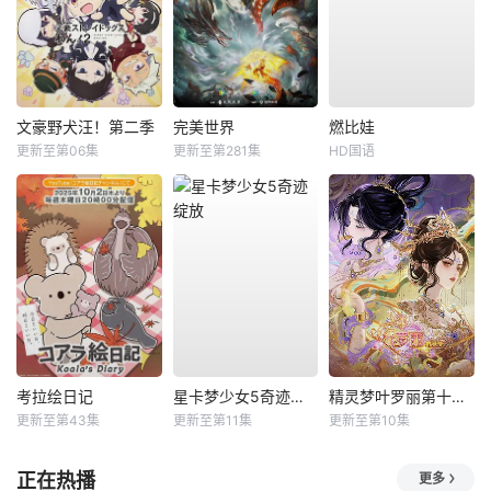
文豪野犬汪！第二季
完美世界
燃比娃
更新至第06集
更新至第281集
HD国语
考拉绘日记
星卡梦少女5奇迹绽放
精灵梦叶罗丽第十一季（下）
更新至第43集
更新至第11集
更新至第10集
正在热播
更多