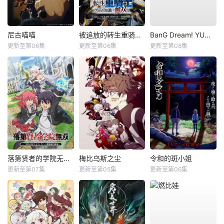
尼古喵喵
被追放的转生重骑士用游戏知识开无双
BanG Dream! YUME∞MITA
更新至第06集
更新至第06集
更新至第08集
落第贤者的学院无双第二回转生，S等级作弊魔术师冒险记
梅比乌斯之尘
令和的斑小姐
更新至第07集
更新至第05集
更新至第06集