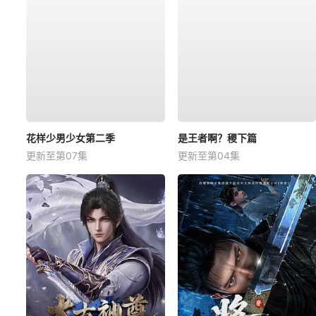
花样少男少女第二季
是王者啊？稷下篇
更新至第07集
更新至第04集