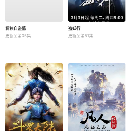
我独自盗墓
盗妖行
更新至第05集
更新至第51集