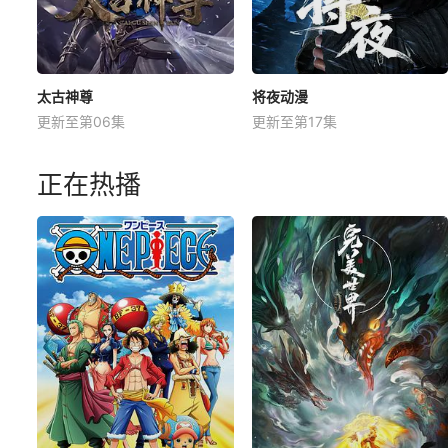
太古神尊
将夜动漫
更新至第06集
更新至第17集
正在热播