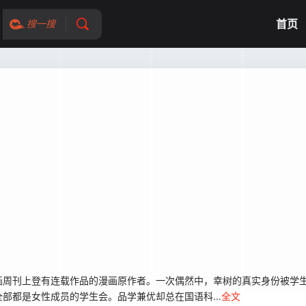
首页
搜一搜
画周刊上登有连载作品的漫画原作者。一次偶然中，幸树的真实身份被学
部都是女性成员的学生会。品学兼优却总在国语科...
全文