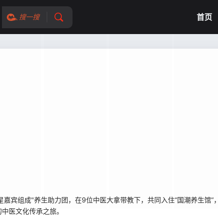
首页
搜一搜
星嘉宾组成"养生助力团，在9位中医大拿带教下，共同入住“国潮养生馆”
的中医文化传承之旅。