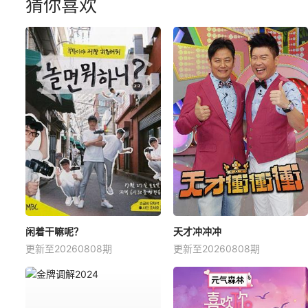
猜你喜欢
闲着干嘛呢？
天才冲冲冲
更新至20260808期
更新至20260808期