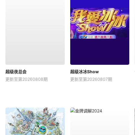
超级夜总会
超级冰冰Show
更新至第20260808期
更新至第20260807期