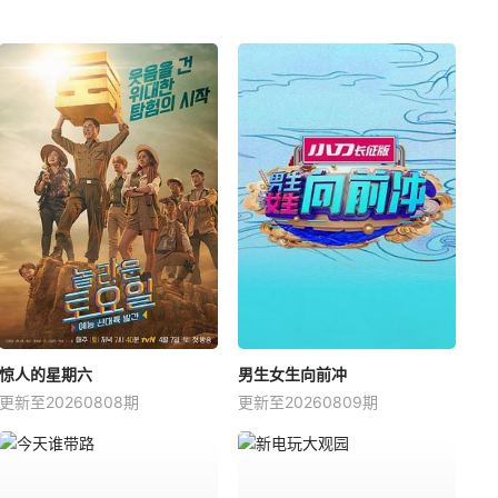
惊人的星期六
男生女生向前冲
更新至20260808期
更新至20260809期