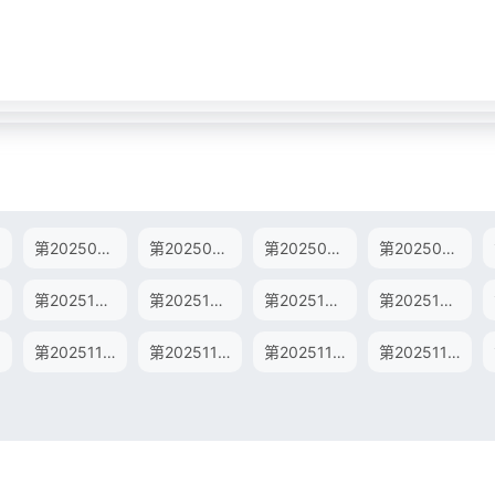
第20250921期上
第20250921期下
第20250921期药食
第20250922期
第20251012期上
第20251012期下
第20251012期药食
第20251013期
上
第20251102期下
第20251102期药食
第20251103期
第20251109期上