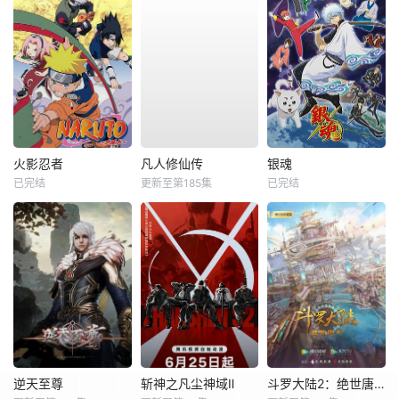
火影忍者
凡人修仙传
银魂
已完结
更新至第185集
已完结
逆天至尊
斩神之凡尘神域Ⅱ
斗罗大陆2：绝世唐门