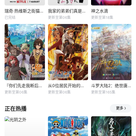
瑞奇·热维斯之街猫一族
我家的弟弟们真是让您费心了
神之水滴
已完结
更新至第06集
更新至第18集
『你们先走我断后』，于是10年后我成为了传说
从0位居民开始的边境领主大人
斗罗大陆2：绝世唐门
更新至第06集
更新至第06集
更新至第165集
正在热播
更多