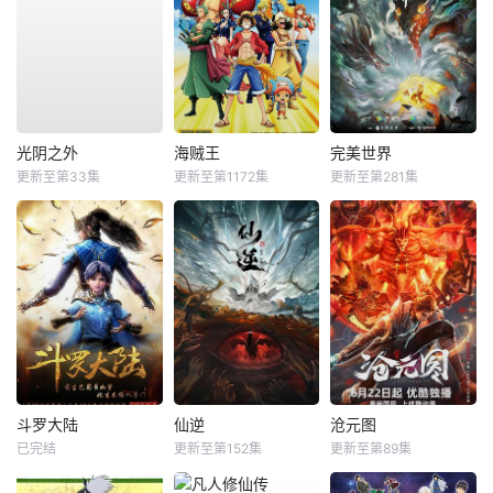
光阴之外
海贼王
完美世界
更新至第33集
更新至第1172集
更新至第281集
斗罗大陆
仙逆
沧元图
已完结
更新至第152集
更新至第89集