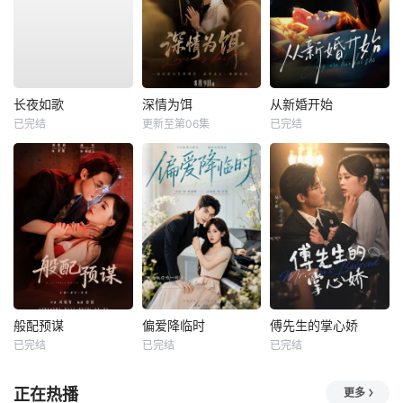
长夜如歌
深情为饵
从新婚开始
已完结
更新至第06集
已完结
般配预谋
偏爱降临时
傅先生的掌心娇
已完结
已完结
已完结
正在热播
更多