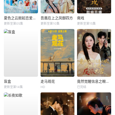
夏色之云掀起恋爱与风暴
吾凰在上之凤御四方
南戏
更新至第05集
更新至第10集
更新至第15集
盲盒
走马观花
竟然觉醒信息之眼，我转身进入反派大营
更新至第14集
HD
已完结