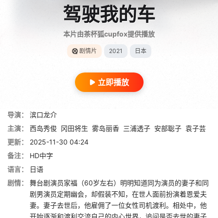
驾驶我的车
本片由茶杯狐cupfox提供播放
剧情片
2021
日本
立即播放
导演：
滨口龙介
主演：
西岛秀俊
冈田将生
雾岛丽香
三浦透子
安部聡子
袁子芸
更新：
2025-11-30 04:24
备注：
HD中字
语言：
日语
剧情：
舞台剧演员家福（60岁左右）明明知道同为演员的妻子和同
剧男演员定期幽会，却假装不知，在世人面前扮演着恩爱夫
妻。妻子去世后，他雇佣了一位女性司机渡利。相处中，他
开始逐渐和渡利交流自己的内心世界，追问是否去世的妻子