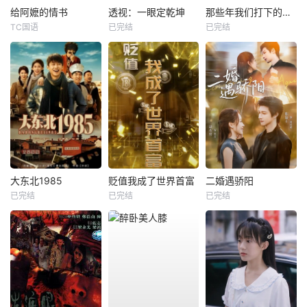
给阿嬷的情书
透视：一眼定乾坤
那些年我们打下的江山
TC国语
已完结
已完结
大东北1985
贬值我成了世界首富
二婚遇骄阳
已完结
已完结
已完结