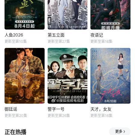
人鱼2026
第五立面
夜语记
更新至第10集
更新至第27集
更新至第16集
御廷谣
警字一号
天才，女友
更新至第20集
更新至第26集
更新至第16集
正在热播
更多