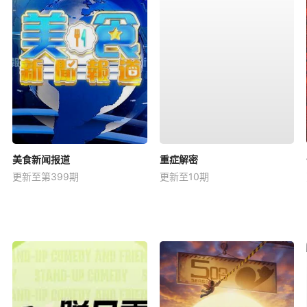
美食新闻报道
重症解密
更新至第399期
更新至10期