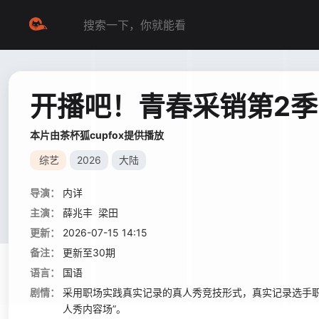
开播吧！青春采销第2季
本片由茶杯狐cupfox提供播放
综艺
2026
大陆
导演：
内详
主演：
薛兆丰
梁田
更新：
2026-07-15 14:15
备注：
更新至30期
语言：
国语
剧情：
采用职场实践真实记录的真人秀竞技形式，真实记录选手
人秀内容场”。