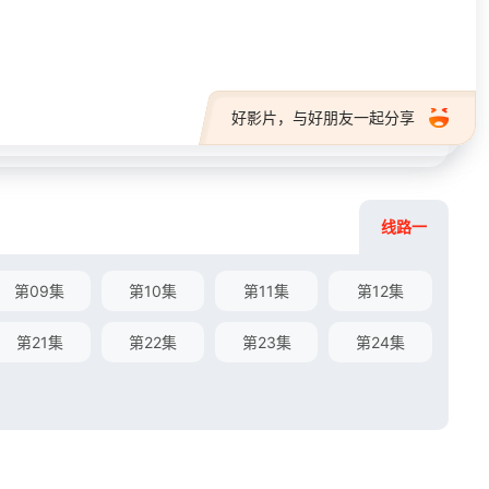
好影片，与好朋友一起分享
线路一
第09集
第10集
第11集
第12集
第21集
第22集
第23集
第24集