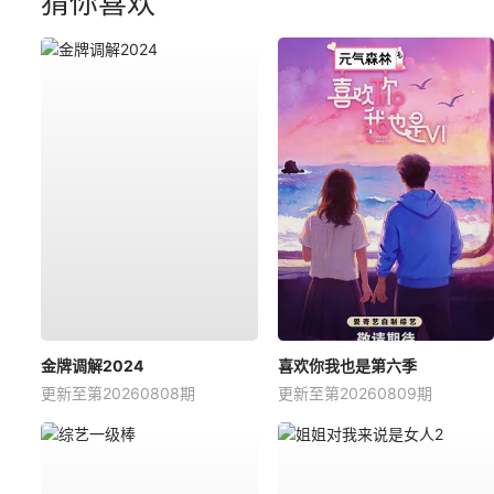
猜你喜欢
金牌调解2024
喜欢你我也是第六季
更新至第20260808期
更新至第20260809期