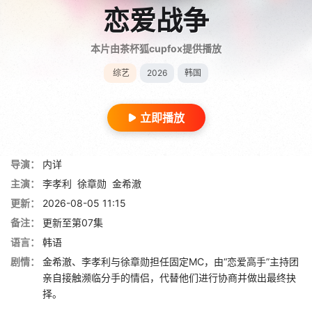
恋爱战争
本片由茶杯狐cupfox提供播放
综艺
2026
韩国
立即播放
导演：
内详
主演：
李孝利
徐章勋
金希澈
更新：
2026-08-05 11:15
备注：
更新至第07集
语言：
韩语
剧情：
金希澈、李孝利与徐章勋担任固定MC，由“恋爱高手”主持团
亲自接触濒临分手的情侣，代替他们进行协商并做出最终抉
择。