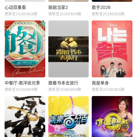
心动双重奏
姐姐当家2
歌手2026
更新至20260806期
更新至20260806期
更新至20260806期
中餐厅·南洋拾光季
跟着书本去旅行
我是单身
更新至20260806期
更新至20260806期
更新至20260805期