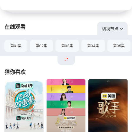
在线观看
切换节点
第01集
第02集
第03集
第04集
第05集
猜你喜欢