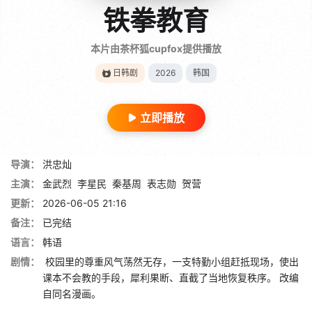
铁拳教育
本片由茶杯狐cupfox提供播放
日韩剧
2026
韩国
立即播放
导演：
洪忠灿
主演：
金武烈
李星民
秦基周
表志勋
贺营
更新：
2026-06-05 21:16
备注：
已完结
语言：
韩语
剧情：
校园里的尊重风气荡然无存，一支特勤小组赶抵现场，使出
课本不会教的手段，犀利果断、直截了当地恢复秩序。 改编
自同名漫画。