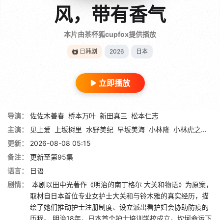
风，带有香气
本片由茶杯狐cupfox提供播放
日韩剧
2026
日本
立即播放
导演：
佐佐木善春
桥本万叶
新田真三
松本仁志
主演：
见上爱
上坂树里
水野美纪
早坂美海
小林隆
小林虎之介
津
更新：
2026-08-08 05:15
备注：
更新至第95集
语言：
日语
剧情：
本剧以田中光著作《明治的南丁格尔 大关和物语》为原案，
取材自日本首位专业女护士大关和与铃木雅的真实经历，描
绘了她们推动护士注册制度、设立派出看护妇会协助防疫的
历程。 明治18年，日本首个护士培训学校成立。坎坷命运下