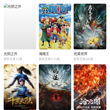
光阴之外
海贼王
完美世界
更新至第33集
更新至第1172集
更新至第281集