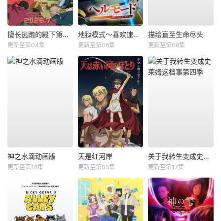
擅长逃跑的殿下第二季
地狱模式～喜欢速通游戏的玩家在废设定异世界无双～第2季
描绘直至生命尽头
更新至第04集
更新至第06集
更新至第06集
神之水滴动画版
天是红河岸
关于我转生变成史莱姆这档事第四季
更新至第18集
更新至第05集
更新至第17集