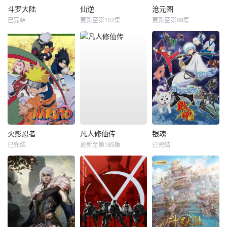
斗罗大陆
仙逆
沧元图
已完结
更新至第152集
更新至第89集
火影忍者
凡人修仙传
银魂
已完结
更新至第185集
已完结