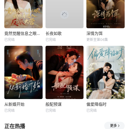
竟然觉醒信息之眼，我转身进入反派大营
长夜如歌
深情为饵
已完结
已完结
更新至第06集
从新婚开始
般配预谋
偏爱降临时
已完结
已完结
已完结
正在热播
更多