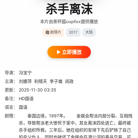
杀手离沫
本片由茶杯狐cupfox提供播放
剧情片
2017
大陆
立即播放
导演：
冯宝宁
主演：
刘娜萍
利晴天
李子雄
闵政
更新：
2025-11-30 03:35
备注：
HD国语
语言：
国语
剧情：
泰国边境，1997年。 金娱会帮派内部分裂、互相残
杀，导致帮派老大惨死于家中，其女离沫四处逃亡，最终被
杀手组织所救。三年后，她在组织的安排下先后铲除了自己
的杀父仇人，同时也破坏了金娱会在湄公河的毒品交易，可