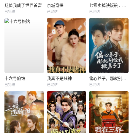
贬值我成了世界首富
京城奇探
七零卖掉铁饭碗，囤满空间下乡去
已完结
已完结
已完结
十六号旅馆
我真不是赌神
偏心养子，那就别怪我掀桌子了
已完结
已完结
已完结