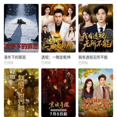
凛冬下的罪恶
透视：一眼定乾坤
我有透视无所不能
已完结
已完结
已完结