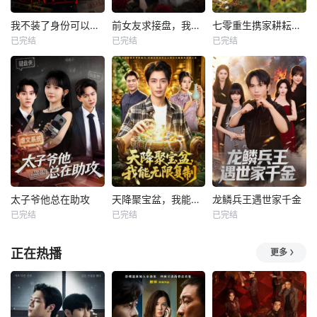
我不装了身份可以偷走那我的病例呢
前女友求接盘，我反手闪婚女神
七零重生携家耕耘奔小康
已完结
已完结
已完结
太子爷他总在助攻
天降聚宝盆，我能无限复制
龙鳞兵王遇世家千金
已完结
已完结
已完结
正在热播
更多