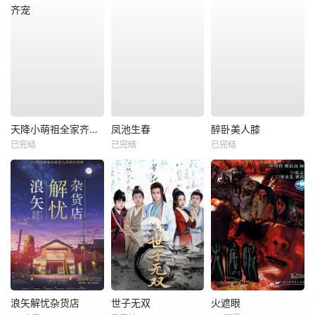
天降小萌祖全家齐齐宠
凤池生春
醉卧美人膝
已完结
已完结
已完结
浪矢解忧杂货店
世子无双
火遮眼