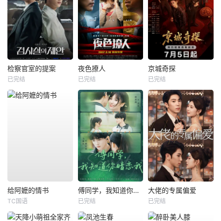
检察官室的提案
夜色撩人
京城奇探
已完结
已完结
已完结
给阿嬷的情书
傅同学，我知道你暗恋我
大佬的专属偏爱
TC国语
已完结
已完结