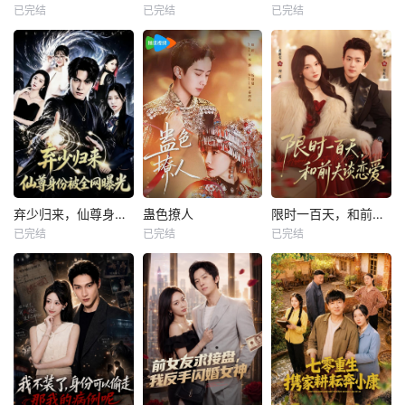
已完结
已完结
已完结
弃少归来，仙尊身份被全网曝光
蛊色撩人
限时一百天，和前夫谈恋爱
已完结
已完结
已完结