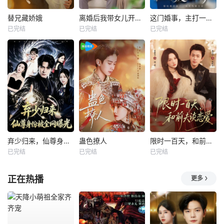
替兄藏娇娥
离婚后我带女儿开启新人生
这门婚事，主打一个反向饲养
已完结
已完结
已完结
弃少归来，仙尊身份被全网曝光
蛊色撩人
限时一百天，和前夫谈恋爱
已完结
已完结
已完结
正在热播
更多