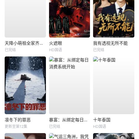
天降小萌祖全家齐齐宠
火遮眼
我有透视无所不能
已完结
HD国语
已完结
凛冬下的罪恶
暴富：从绑定每日消费系统开始
十年泰国
更新至第12集
已完结
HD国语