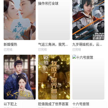
新婚慢热
气运三角洲，我凭操作吊打全球
九岁萌娃机长，云端逆行
已完结
已完结
已完结
以下犯上
贬值我成了世界首富
十六号旅馆