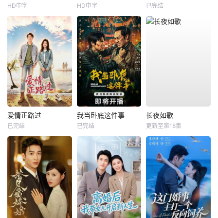
HD中字
HD中字
已完结
爱情正路过
我当卧底这件事
长夜如歌
已完结
已完结
更新至第18集