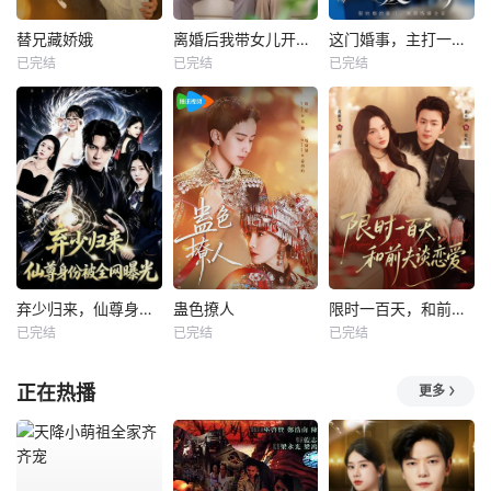
替兄藏娇娥
离婚后我带女儿开启新人生
这门婚事，主打一个反向饲养
已完结
已完结
已完结
弃少归来，仙尊身份被全网曝光
蛊色撩人
限时一百天，和前夫谈恋爱
已完结
已完结
已完结
正在热播
更多