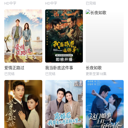
HD中字
HD中字
已完结
爱情正路过
我当卧底这件事
长夜如歌
已完结
已完结
更新至第18集