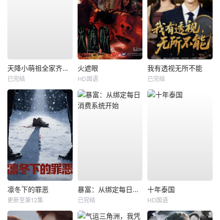
天降小萌祖全家齐齐宠
火遮眼
我有透视无所不能
已完结
HD国语
已完结
凛冬下的罪恶
暴富：从绑定每日消费系统开始
十年泰国
更新至第12集
已完结
HD国语