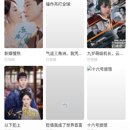
新婚慢热
气运三角洲，我凭操作吊打全球
九岁萌娃机长，云端逆行
已完结
已完结
已完结
以下犯上
贬值我成了世界首富
十六号旅馆