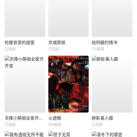
检察官室的提案
京城奇探
给阿嬷的情书
已完结
已完结
TC国语
天降小萌祖全家齐齐宠
火遮眼
醉卧美人膝
已完结
HD国语
已完结