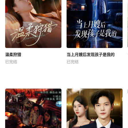
温柔狩猎
当上月嫂后发现孩子是我的
已完结
已完结