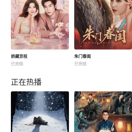
娇藏京枝
朱门春闺
已完结
已完结
正在热播