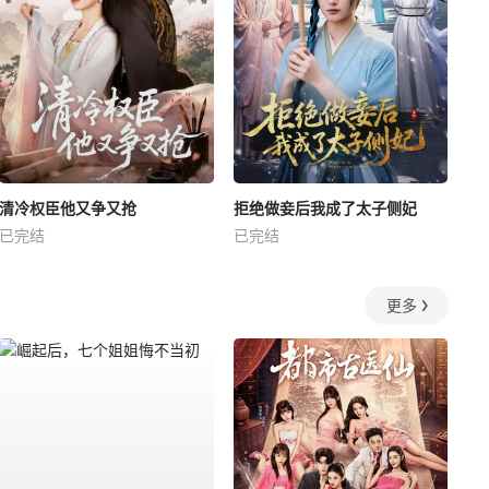
清冷权臣他又争又抢
拒绝做妾后我成了太子侧妃
已完结
已完结
更多