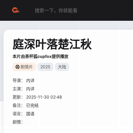
庭深叶落楚江秋
本片由茶杯狐cupfox提供播放
剧情片
2025
大陆
导演：
内详
主演：
内详
更新：
2025-11-30 02:48
备注：
已完结
语言：
国语
剧情：