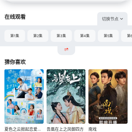
在线观看
切换节点
第1集
第2集
第3集
第4集
第5集
第
猜你喜欢
夏色之云掀起恋爱与风暴
吾凰在上之凤御四方
南戏