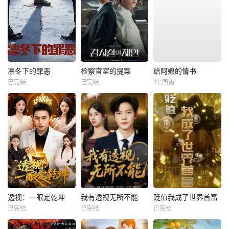
凛冬下的罪恶
检察官室的提案
给阿嬷的情书
已完结
已完结
TC国语
透视：一眼定乾坤
我有透视无所不能
贬值我成了世界首富
已完结
已完结
已完结