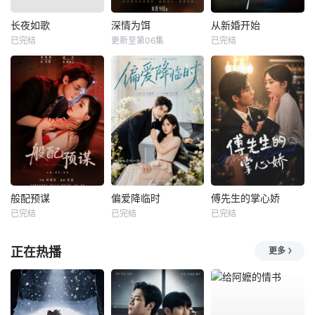
长夜如歌
深情为饵
从新婚开始
已完结
更新至第06集
已完结
般配预谋
偏爱降临时
傅先生的掌心娇
已完结
已完结
已完结
正在热播
更多