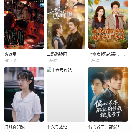
火遮眼
二婚遇骄阳
七零卖掉铁饭碗，囤满空间下乡去
HD国语
已完结
已完结
好想你知道
十六号旅馆
偏心养子，那就别怪我掀桌子了