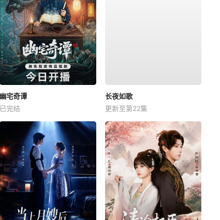
幽宅奇谭
长夜如歌
已完结
更新至第22集