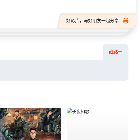
好影片，与好朋友一起分享
线路一