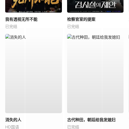
我有透视无所不能
检察官室的提案
已完结
已完结
消失的人
古代种田，朝廷给我发媳妇
HD国语
已完结