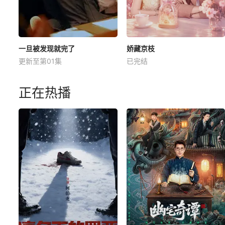
一旦被发现就完了
娇藏京枝
更新至第01集
已完结
正在热播