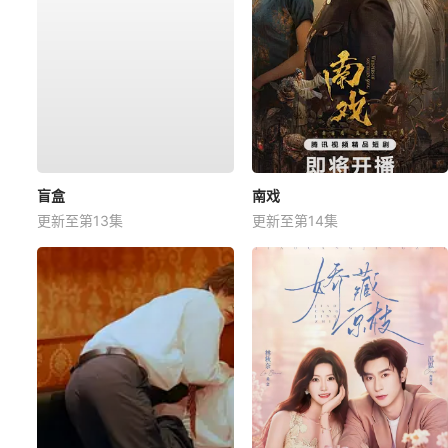
盲盒
南戏
更新至第13集
更新至第14集