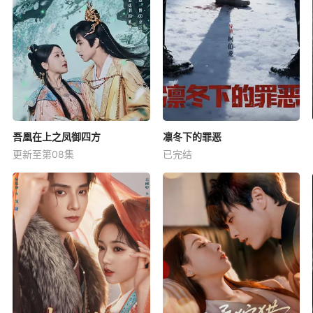
吾凰在上之凤御四方
凛冬下的罪恶
更新至第08集
已完结