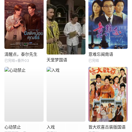
清醒点，泰尔先生
意难忘闽南语
天堂梦国语
已完结+番外03
已完结
心动禁止
入戏
皆大欢喜古装版国语