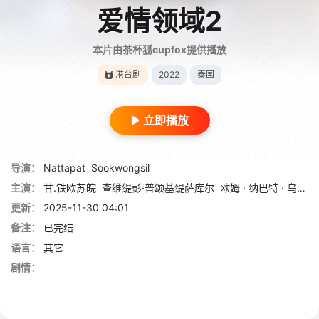
爱情领域2
本片由茶杯狐cupfox提供播放
港台剧
2022
泰国
立即播放
导演：
Nattapat
Sookwongsil
主演：
甘.铁欧苏皖
查维缇彭·普颂基缇萨库尔
欧姆 · 纳巴特 · 乌察哈
更新：
2025-11-30 04:01
备注：
已完结
语言：
其它
剧情：