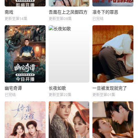
南戏
吾凰在上之凤御四方
凛冬下的罪恶
更新至第14集
更新至第08集
已完结
幽宅奇谭
长夜如歌
一旦被发现就完了
已完结
更新至第22集
更新至第01集