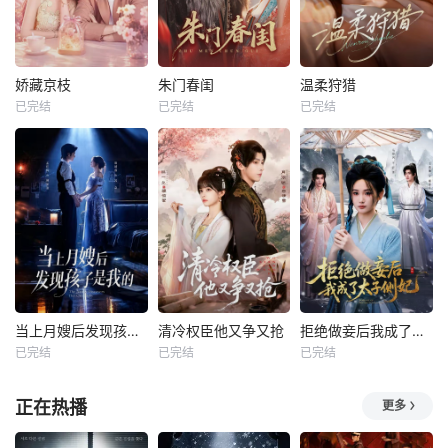
娇藏京枝
朱门春闺
温柔狩猎
已完结
已完结
已完结
当上月嫂后发现孩子是我的
清冷权臣他又争又抢
拒绝做妾后我成了太子侧妃
已完结
已完结
已完结
正在热播
更多