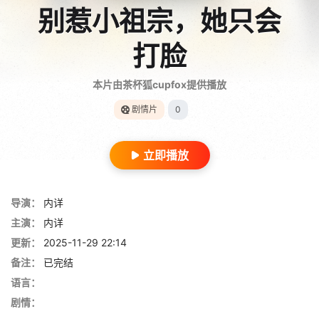
别惹小祖宗，她只会
打脸
本片由茶杯狐cupfox提供播放
剧情片
0
立即播放
导演：
内详
主演：
内详
更新：
2025-11-29 22:14
备注：
已完结
语言：
剧情：