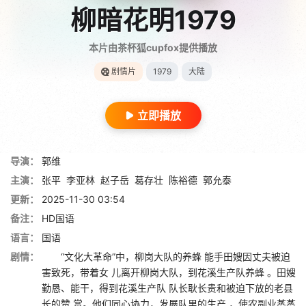
柳暗花明1979
本片由茶杯狐cupfox提供播放
剧情片
1979
大陆
立即播放
导演：
郭维
主演：
张平
李亚林
赵子岳
葛存壮
陈裕德
郭允泰
更新：
2025-11-30 03:54
备注：
HD国语
语言：
国语
剧情：
“文化大革命”中，柳岗大队的养蜂 能手田嫂因丈夫被迫
害致死，带着女 儿离开柳岗大队，到花溪生产队养蜂 。田嫂
勤恳、能干，得到花溪生产队 队长耿长贵和被迫下放的老县
长的赞 赏。他们同心协力，发展队里的生产 ，使农副业蒸蒸