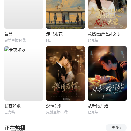
盲盒
走马观花
竟然觉醒信息之眼，我转身进入反派大营
更新至第14集
HD
已完结
长夜如歌
深情为饵
从新婚开始
已完结
更新至第06集
已完结
正在热播
更多