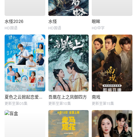
水怪2026
水怪
眼眸
HD国语
HD国语
HD中字
夏色之云掀起恋爱与风暴
吾凰在上之凤御四方
南戏
更新至第05集
更新至第10集
更新至第15集