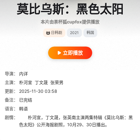
莫比乌斯：黑色太阳
本片由茶杯狐cupfox提供播放
日韩剧
2021
韩国
立即播放
导演：
内详
主演：
朴河宣
丁文晟
张荣男
更新：
2025-11-30 03:58
备注：
已完结
语言：
韩语
剧情：
朴河宣，丁文晟，张英南主演两集特辑《莫比乌斯：黑
色太阳》公开海报剧照，10月29、30日播出。