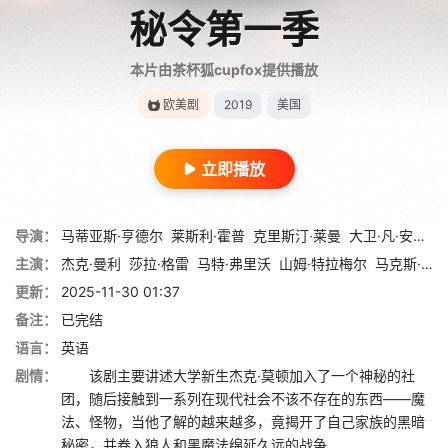
秘令第一季
本片由茶杯狐cupfox提供播放
欧美剧
2019
美国
立即播放
导演：
马蒂亚斯·亨德尔
莱斯利·霍普
克里斯汀·莱曼
大卫·凡·安肯
主演：
杰克·曼利
莎拉·格雷
马特·弗里沃
山姆·特拉梅尔
马克斯·马蒂尼
更新：
2025-11-30 01:37
备注：
已完结
语言：
英语
剧情：
该剧主要讲述大学新生杰克·莫顿加入了一个神秘的社
团，随后接触到一系列在现代社会不该不存在的东西——魔
法、怪物，当他了解的越来越多，竟揭开了自己家族的黑暗
秘密，并卷入狼人和黑魔法绵延久远的战争...