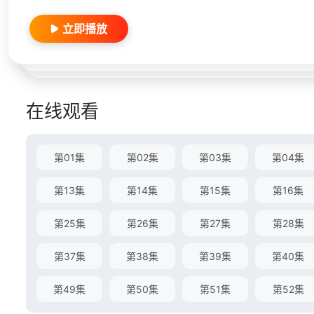
立即播放
在线观看
第01集
第02集
第03集
第04集
第13集
第14集
第15集
第16集
第25集
第26集
第27集
第28集
第37集
第38集
第39集
第40集
第49集
第50集
第51集
第52集