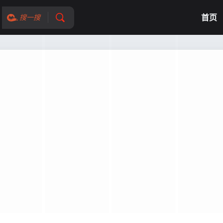
首页
搜一搜