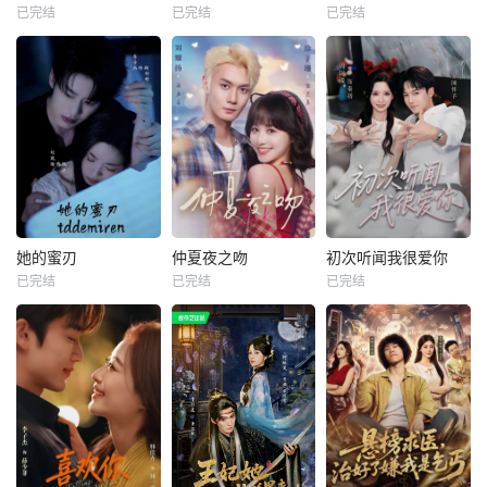
已完结
已完结
已完结
她的蜜刃
仲夏夜之吻
初次听闻我很爱你
已完结
已完结
已完结