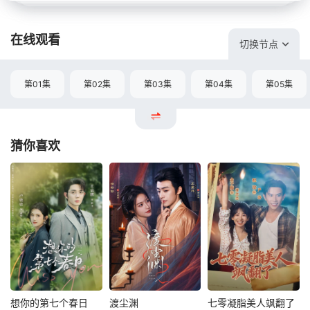
在线观看
切换节点
第01集
第02集
第03集
第04集
第05集
猜你喜欢
想你的第七个春日
渡尘渊
七零凝脂美人飒翻了