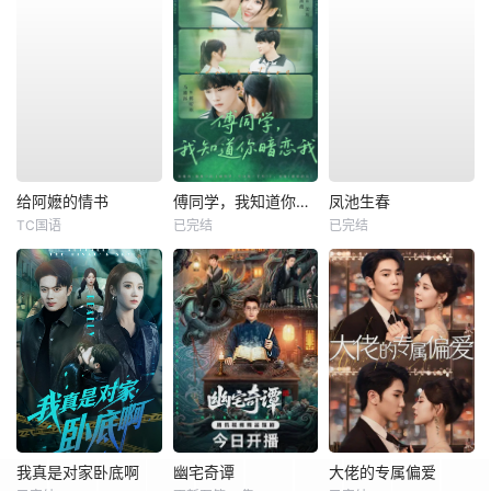
给阿嬷的情书
傅同学，我知道你暗恋我
凤池生春
TC国语
已完结
已完结
我真是对家卧底啊
幽宅奇谭
大佬的专属偏爱