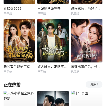
喜欢你2026
王妃她从妖界来
悬榜求医，治好了嫌我是乞丐
已完结
已完结
已完结
我的双手能治百病
好人难当，那就不当了
被逐出家门后，她商界封神
已完结
已完结
已完结
正在热播
更多