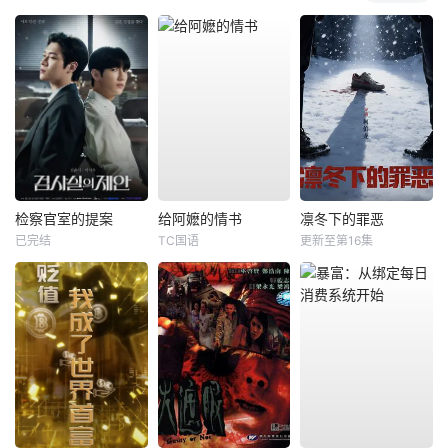
检察官室的提案
给阿嬷的情书
凛冬下的罪恶
已完结
TC国语
更新至第16集