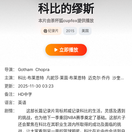
科比的缪斯
本片由茶杯狐cupfox提供播放
纪录片
2015
美国
立即播放
导演：
Gotham
Chopra
主演：
科比·布莱恩特
凡妮莎·莱茵·布莱恩特
迈克尔·乔丹
沙奎尔·奥尼尔
更新：
2025-11-30 03:23
备注：
HD中字
语言：
英语
剧情：
这部长篇记录片背标邦威记录科比的生活，灵感及遇到
的挑战，也为他下一季重回NBA赛季奠定了基础。这部片子
还会聚焦在科比在其职业生涯内所取得的成功及面临的挑
战，让大家看到另一面的篮球明星。科比在片中也会谈到自