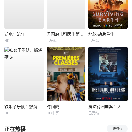
逝水与流年
闪闪的儿科医生第四季
地球·劫后重生
HD
已完结
已完结
铁娘子乐队：燃烧雄心
时间戳
爱达荷州血案：大学梦魇
HD
HD中字
已完结
正在热播
更多