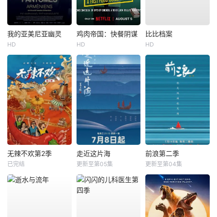
我的亚美尼亚幽灵
鸡肉帝国：快餐阴谋
比比档案
HD
HD
HD
无辣不欢第2季
走近这片海
前浪第二季
已完结
更新至第05集
更新至第04集