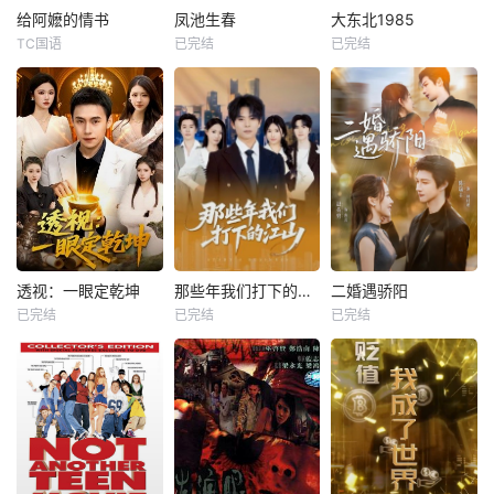
给阿嬷的情书
凤池生春
大东北1985
TC国语
已完结
已完结
透视：一眼定乾坤
那些年我们打下的江山
二婚遇骄阳
已完结
已完结
已完结