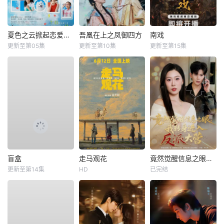
夏色之云掀起恋爱与风暴
吾凰在上之凤御四方
南戏
更新至第05集
更新至第10集
更新至第15集
盲盒
走马观花
竟然觉醒信息之眼，我转身进入反派大营
更新至第14集
HD
已完结