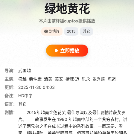
绿地黄花
本片由茶杯狐cupfox提供播放
剧情片
2015
其它
立即播放
导演：
武国越
主演：
盛越
裴仲康
清美
美安
捷威·迈
乐永
张秀莲
陈迈
更新：
2025-11-30 04:03
备注：
HD中字
语言：
其它
剧情：
2015年越南金莲花奖 最佳导演以及最佳剧情片获奖影
片。 故事发生在 1980 年越南中部的一个贫穷农村，讲
述了两兄弟之间在成长过程中的系列故事。一同玩耍、看
家、相扶相助，弟弟崇拜哥哥，但哥哥却嫉妒弟弟因聪明多