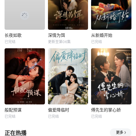
长夜如歌
深情为饵
从新婚开始
已完结
更新至第06集
已完结
般配预谋
偏爱降临时
傅先生的掌心娇
已完结
已完结
已完结
正在热播
更多