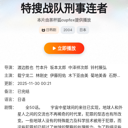
特搜战队刑事连者
本片由茶杯狐cupfox提供播放
日韩剧
2004
日本
立即播放
导演：
渡边胜也
竹本升
坂本太郎
中泽祥次郎
铃村展弘
主演：
载宁龙二
林刚史
伊藤阳佑
木下亚由美
菊地美香
石野真子
更新：
2025-11-30 00:21
备注：
已完结
语言：
日语
剧情：
全50话。 宇宙中星球间的来往已实现，地球人和外
星人之间的交流也不再稀奇的时代里，犯罪的型态也有所改
变。一些地球人没有的特殊能力及科学技术被用于犯罪，而
这些犯罪却已超过了地球的警察的处理能力。为了取缔这些