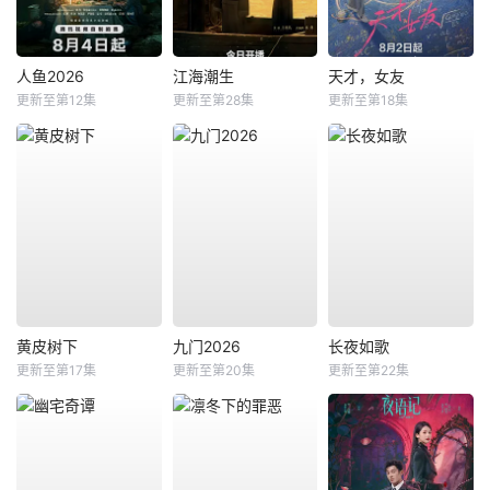
人鱼2026
江海潮生
天才，女友
更新至第12集
更新至第28集
更新至第18集
黄皮树下
九门2026
长夜如歌
更新至第17集
更新至第20集
更新至第22集