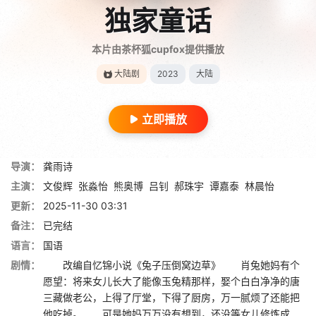
独家童话
本片由茶杯狐cupfox提供播放
大陆剧
2023
大陆
立即播放
导演：
龚雨诗
主演：
文俊辉
张淼怡
熊奥博
吕钊
郝珠宇
谭嘉泰
林晨怡
更新：
2025-11-30 03:31
备注：
已完结
语言：
国语
剧情：
改编自忆锦小说《兔子压倒窝边草》 肖兔她妈有个
愿望：将来女儿长大了能像玉兔精那样，娶个白白净净的唐
三藏做老公，上得了厅堂，下得了厨房，万一腻烦了还能把
他吃掉。 可是她妈万万没有想到，还没等女儿修炼成