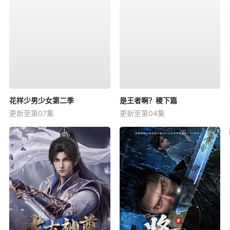
花样少男少女第二季
是王者啊？稷下篇
更新至第07集
更新至第04集