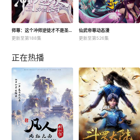
师尊：这个冲师逆徒才不是圣子动态漫
仙武帝尊动态漫
更新至第188集
更新至第526集
正在热播