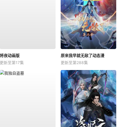
将夜动画版
原来我早就无敌了动态漫
更新至第17集
更新至第288集