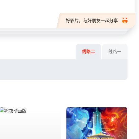
好影片，与好朋友一起分享
线路二
线路一