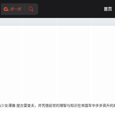
首页
搜一搜
少女谭雅·提古雷查夫，并凭借前世的理智与知识在帝国军中步步高升的