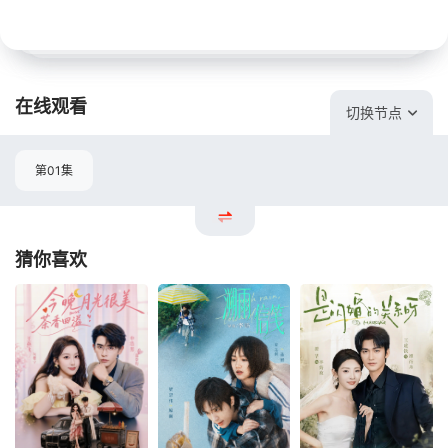
在线观看
切换节点
第01集
猜你喜欢