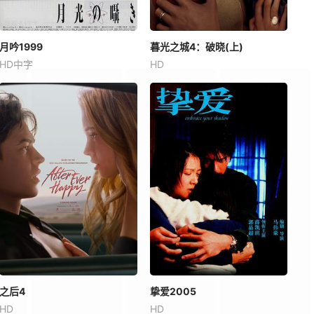
月吟1999
暮光之城4：破晓(上)
HD中字
HD
之后4
挚爱2005
HD
HD