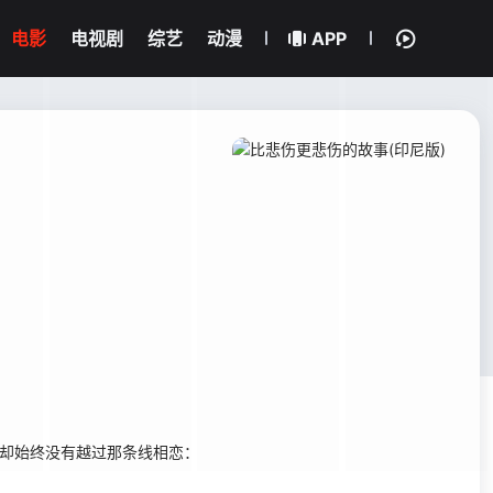
电影
电视剧
综艺
动漫
APP
却始终没有越过那条线相恋：