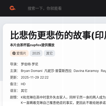
比悲伤更悲伤的故事(印
本片由茶杯狐cupfox提供播放
爱情片
2025
其它
导演：
罗伯特·罗尼
主演：
Bryan Domani
凡妮莎·普雷斯西拉
Davina Karamoy
Ray
更新：
2025-11-29 22:22
备注：
HD
语言：
其它
剧情：
K和克琳在高中时意外失去家人，同样孓然一身的两人成
K一直瞒着克琳自己罹患绝症的事实，更因此不敢给她承诺。