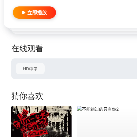
立即播放
在线观看
HD中字
猜你喜欢