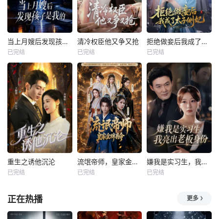
当上月嫂后发现孩子是我的
清冷权臣他又争又抢
拒绝做妾后我成了太子侧妃
已完结
已完结
已完结
重生之诱他沉沦
流氓帝师，皇家金牌县令
嫌我是实习生，我亮出老板身份
已完结
已完结
已完结
正在热播
更多