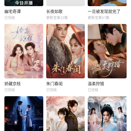
幽宅奇谭
长夜如歌
一旦被发现就完了
已完结
更新至第22集
更新至第01集
娇藏京枝
朱门春闺
温柔狩猎
已完结
已完结
已完结