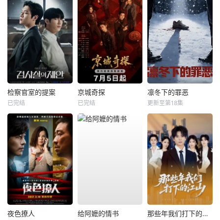
检察官室的提案
京城奇探
凛冬下的罪恶
已完结
已完结
更新至第18集
夜色撩人
给阿嬷的情书
那些年我们打下的江山