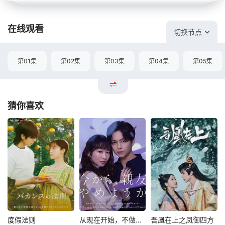
在线观看
切换节点
第01集
第02集
第03集
第04集
第05集
猜你喜欢
度假法则
从现在开始，不做朋友了吧。
吾凰在上之凤御四方