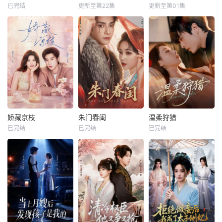
已完结
更新至第22集
更新至第01集
娇藏京枝
朱门春闺
温柔狩猎
已完结
已完结
已完结