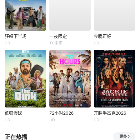
狂唱下半场
一夜限定
今晚正好
HD
TC中字
HD
低弧慢球
72小时2026
开膛手杰克2026
HD
HD
HD
正在热播
更多