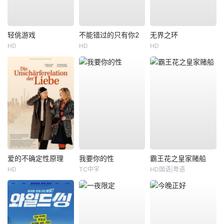
轻佻游戏
不能错过的只有你2
无界之环
HD
HD
HD
爱的不确定性原理
我要你的性
霸王花之皇家赌船
HD
TC中字
HD国语|粤语