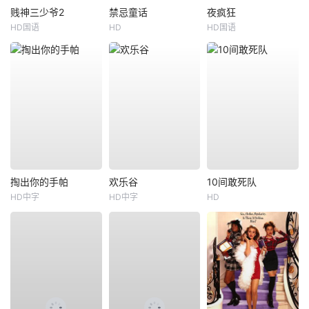
贱神三少爷2
禁忌童话
夜疯狂
HD国语
HD
HD国语
掏出你的手帕
欢乐谷
10间敢死队
HD中字
HD中字
HD