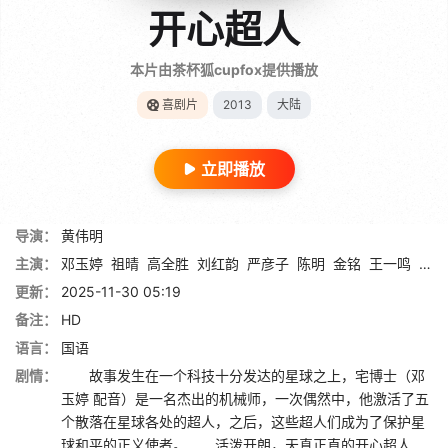
开心超人
本片由茶杯狐cupfox提供播放
喜剧片
2013
大陆
立即播放
导演：
黄伟明
主演：
邓玉婷
祖晴
高全胜
刘红韵
严彦子
陈明
金铭
王一鸣
杨洋
更新：
2025-11-30 05:19
备注：
HD
语言：
国语
剧情：
故事发生在一个科技十分发达的星球之上，宅博士（邓
玉婷 配音）是一名杰出的机械师，一次偶然中，他激活了五
个散落在星球各处的超人，之后，这些超人们成为了保护星
球和平的正义使者。 活泼开朗，天真正直的开心超人