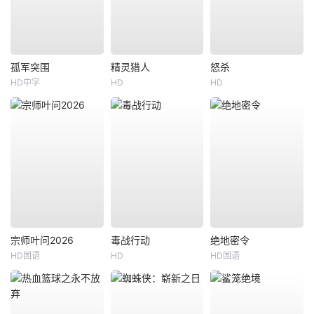
孤军突围
精灵猎人
怒杀
HD中字
HD
HD
宗师叶问2026
毒战行动
绝地密令
HD国语
HD
HD国语