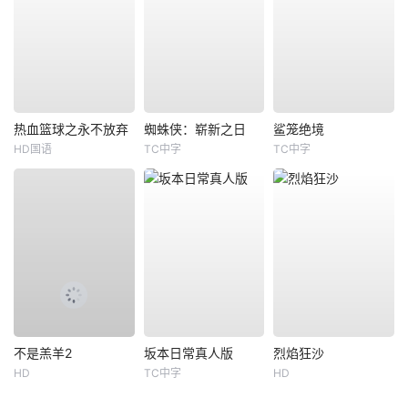
热血篮球之永不放弃
蜘蛛侠：崭新之日
鲨笼绝境
HD国语
TC中字
TC中字
不是羔羊2
坂本日常真人版
烈焰狂沙
HD
TC中字
HD