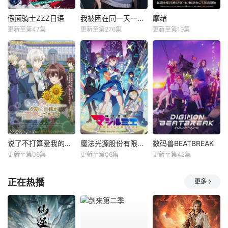
假面骑士ZZZ日语
我被困在同一天一千年动态漫
摩绪
更新至第47集
更新至第276集
更新至第19集
说了不打算爱我的公爵继承人，不知为何对我宠爱有加
魔法光源股份有限公司第二季
数码兽BEATBREAK
更新至第06集
更新至第06集
更新至第42集
正在热播
更多